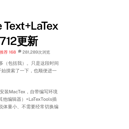
ext+LaTex
712更新
推荐
168
281,289
次浏览
不多（包括我）。只是这段时间
零开始摸索了一下，也顺便进一
安装MacTex，自带编写环境
其他编辑器）+LaTexTools插
来说体量小、不需要经常切换编