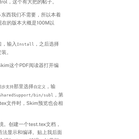
Control，这个有大把的帖子。
很多东西我们不需要，所以本着
在的版本大概是100M以
口，输入
，之后选择
Install
安装。
Skim这个PDF阅读器打开编
那里选择
，输
x同步支持
自定义
，第
SharedSupport/bin/subl
改tex文件时，Skim预览也会相
建一个test.tex文档，
Tex语法显示和编译。贴上我后面