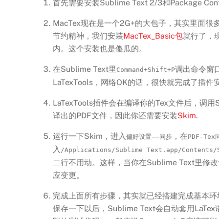
首先需要安装Sublime Text 2/3和Package 
MacTex现在是一个2G+的大包子，其实里面
节约精神，我们安装
MacTex_Basic包
就行了，现
内。这个安装也是傻瓜的。
在Sublime Text里
调出命令窗
Command+Shift+P
LaTexTools，网络OK的话，很快就完成了插件
LaTexTools插件会在编译你的Tex文件后，调用
译出的PDF文件，因此你还需要安装
Skim
.
运行一下Skim，进入
，在
偏好设置——同步
PDF-Te
入
/Applications/Sublime Text.app/Contents/
二行不用动。这样，当你在Sublime Text里修
应变更。
完成上面所有步骤，其实就已经搭建完成基本环境。创
保存一下以后，Sublime Text会自动套用La