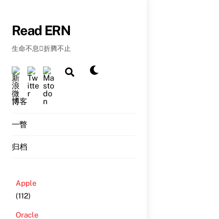
Skip
to
Read ERN
content
生命不息折腾不止
Dark
Search
mode
博客
一瞥
归档
Apple
(112)
Oracle