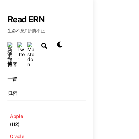
Skip
to
Read ERN
content
生命不息折腾不止
Dark
Search
mode
博客
一瞥
归档
Apple
(112)
Oracle