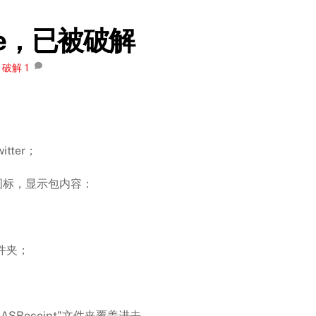
ore，已被破解
,
破解
1
tter；
图标，显示包内容：
文件夹；
SReceipt”文件夹覆盖进去