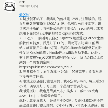
ern
2010年11月5日
@ccav
1. 链接就不帖了，我当时的价格是1295，注册版的。现
在注册版应该降到1200左右吧。你可以自己搜索下。建
议买注册版的，特别是如果你可能买Amazon的书，或者
想用下面的第2点中的邮箱自动push的方式。
2. TE么？TE的话可以自己下载html然后通过Calibre之类
的软件来转换。我是订了TE的，因此可以访问TE的网
站，就直接用Calibre订阅，然后Calibre自动把做好的附
件发到Kindle邮箱，Kindle连上wifi后自动下载。此外，
有个网友在VeryCD发布我制作的mobi，我也会自己上传
到另一个网友的空间：
https://public.me.com/chen_zihua
3. 三条指令后，原生系统中文OK，95%完美；多看系统
下没有中文问题。
4. 电池应该还是比较耐用的，我不定时开wifi、每天看2-3
小时、偶尔开灯，可以用一个星期才需要充电。
我感觉挺好，我也是看英文非扫描多（一般mobi或者
azw、txt），觉得最合适了。
此外，真要屏幕大，还是至少DX吧，反正K3和DX两个产
品线设置是比较合理的。6寸不行的，7寸也不见得好。按