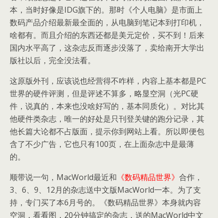
本，当时好像是IDG旗下的。那时《个人电脑》是市面上
数码产品介绍最新最全面的，从电脑到笔记本到打印机，
啥都有。而且介绍的东西还都是美元定价，买不到！后来
国内水平高了，这杂志反而逐步没落了，卖给南开大学出
版社以后，完全没法看。
这原版外刊，应该说也经营得不咋样，内容上基本都是PC
世界的硬件评测，但是评述不算多，略显空洞（光PC硬
件，说真的，本来也没啥好写的，基本同质化）。对比其
他硬件类杂志，唯一的好处是只刊登关键的跑分记录，其
他长篇大论都不占版面，提示你到网站上看。所以即便包
含了不少广告，它也只有100页，在上面杂志中是最薄
的。
顺带说一句，MacWorld最近和
《数码精品世界》
合作，
3、6、9、12月的杂志送中文版MacWorld一本。为了支
持，专门买了本6月号的。《数码精品世界》本身就内容
空洞，看看图，20分钟搞定的杂志，送的MacWorld中文