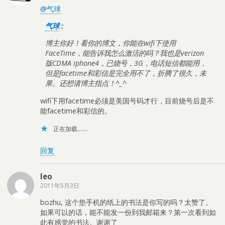
@气球
气球
:
博主你好！看你的博文，你能在wifi下使用
FaceTime，能告诉我怎么激活的吗？我也是verizon
版CDMA iphone4，已烧号，3G，电话短信都能用，
但是facetime和彩信是完全用不了，折腾了很久，未
果。还想请博主指点！^_^
wifi下用facetime必须是美国号码才行，目前烧号后是不
能facetime和彩信的。
正在加载……
回复
leo
2011年5月3日
bozhu, 这个垫手机的纸上的书法是你写的吗？太赞了。
如果可以的话，能不能发一份到我邮箱来？第一次看到如
此有感觉的书法。谢谢了