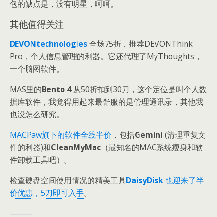
包的缺点是，没有明星，呵呵。
其他值得关注
DEVONtechnologies
全场75折，推荐DEVONThink
Pro，个人信息管理的利器。它还代理了MyThoughts，
一个脑图软件。
MAS里的
Bento 4
从50折扣到30刀，这个定位是叫个人数
据库软件，我觉得用起来最舒服的是管理通讯录，其他我
也没怎么研究。
MACPaw旗下的软件全线半价
，包括
Gemini
(清理重复文
件的利器)和
CleanMyMac
（最知名的MAC系统瘦身和软
件卸载工具吧）。
检查硬盘空间使用情况的精美工具
DaisyDisk
也迎来了半
价优惠，5刀即可入手
。